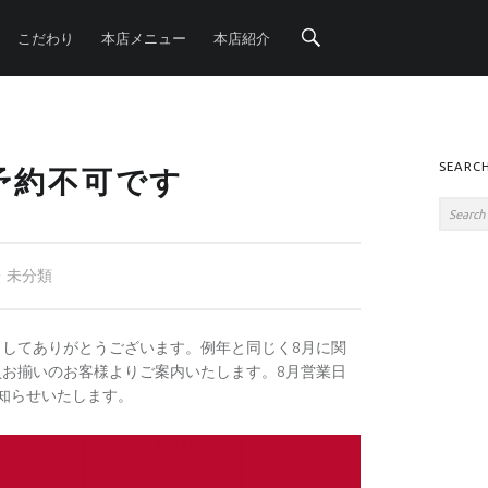
Search
こだわり
本店メニュー
本店紹介
SIDE
SEARC
予約不可です
Search
Categorized in:
未分類
してありがとうございます。例年と同じく8月に関
お揃いのお客様よりご案内いたします。8月営業日
知らせいたします。