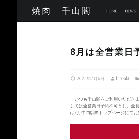
PRIMARY MENU
8月は全営業日予約不可です – 焼肉 千山閣
焼肉 千山閣
HOME
NEWS
最高品質のA5ランク和牛なら当店へ!
8月は全営業日
Posted on:
Written by:
2025年7月6日
hiroaki
いつも千山閣をご利用いただきま
しては全営業日予約不可とし、全員
は7月中旬以降トップページにてお
投稿ナビゲーション