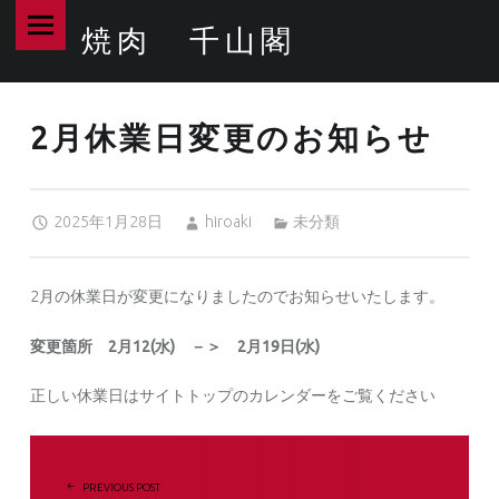
PRIMARY MENU
焼肉 千山閣
2月休業日変更のお知らせ – 焼肉 千山閣
最高品質のA5ランク和牛なら当店へ!
2月休業日変更のお知らせ
Posted on:
Written by:
Categorized in:
2025年1月28日
hiroaki
未分類
2月の休業日が変更になりましたのでお知らせいたします。
変更箇所 2月12(水) －＞ 2月19日(水)
正しい休業日はサイトトップのカレンダーをご覧ください
投稿ナビゲーション
PREVIOUS POST