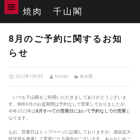
PRIMARY MENU
焼肉 千山閣
8月のご予約に関するお知らせ – 焼肉 千山閣
最高品質のA5ランク和牛なら当店へ!
8月のご予約に関するお知
らせ
Posted on:
Written by:
Categorized in:
2022年7月9日
hiroaki
未分類
いつも千山閣をご利用いただきましてありがとうございま
す。例年8月のお盆期間は予約なしで営業しておりましたが、
今年2022年は
8月すべての営業日において予約なしでの営業
と
なります。
なお、営業日はトップページに記載しておりますが、感染拡大
状況等を考慮して変更になる場合がございます。あらかじめご