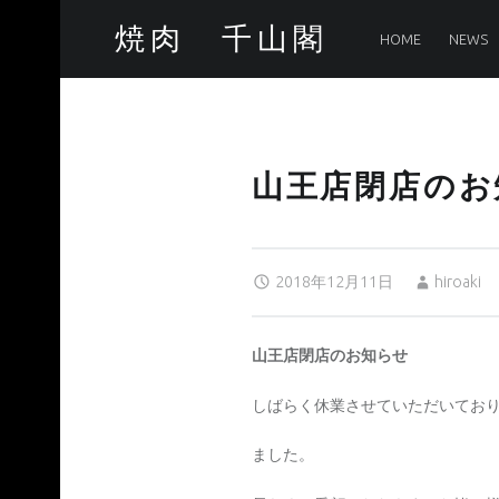
PRIMARY MENU
山王店閉店のお知らせ – 焼肉 千山閣
焼肉 千山閣
HOME
NEWS
最高品質のA5ランク和牛なら当店へ!
山王店閉店のお
Posted on:
Written by:
2018年12月11日
hiroaki
山王店閉店のお知らせ
しばらく休業させていただいてお
ました。