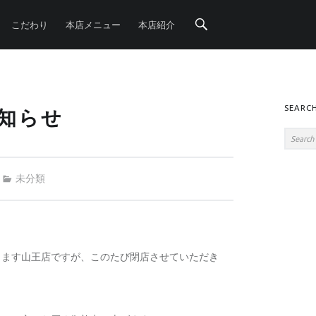
Search
こだわり
本店メニュー
本店紹介
SIDE
SEARC
知らせ
Search
Categorized in:
未分類
ります山王店ですが、このたび閉店させていただき