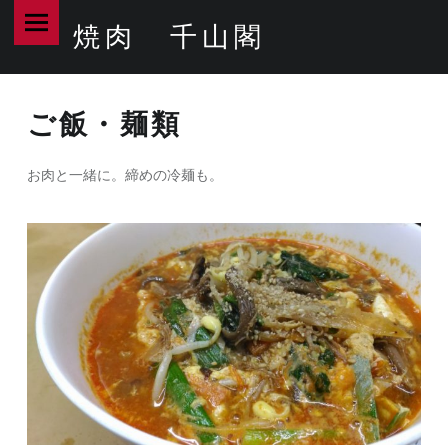
PRIMARY MENU
クッパ – 焼肉 千山閣
焼肉 千山閣
最高品質のA5ランク和牛なら当店へ!
ご飯・麺類
お肉と一緒に。締めの冷麺も。