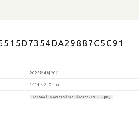
5515D7354DA29887C5C91
2025年4月20日
1414 × 2000 px
73b80af46aa5515d7354da29887c5c91.png