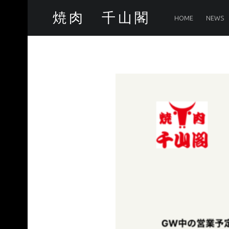
PRIMARY MENU
73B80AF46AA5515D7354DA29887C5C91 – 焼肉 千山閣
焼肉 千山閣
HOME
NEWS
最高品質のA5ランク和牛なら当店へ!