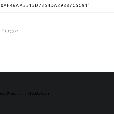
80AF46AA5515D7354DA29887C5C91
”
してください。
WordPress
theme.
|
Back to top ↑